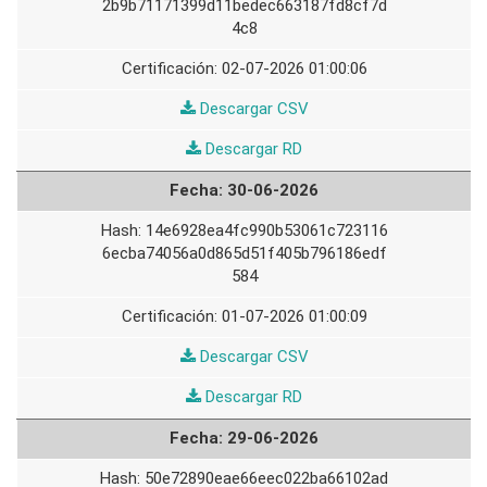
2b9b71171399d11bedec663187fd8cf7d
4c8
02-07-2026 01:00:06
01-
Descargar CSV
07-
01-
Descargar RD
2026
07-
30-06-2026
2026
14e6928ea4fc990b53061c723116
6ecba74056a0d865d51f405b796186edf
584
01-07-2026 01:00:09
30-
Descargar CSV
06-
30-
Descargar RD
2026
06-
29-06-2026
2026
50e72890eae66eec022ba66102ad