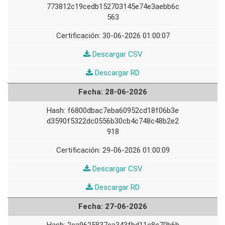
773812c19cedb152703145e74e3aebb6c
563
30-06-2026 01:00:07
29-
Descargar CSV
06-
29-
Descargar RD
2026
06-
28-06-2026
2026
f6800dbac7eba60952cd18f06b3e
d3590f5322dc0556b30cb4c748c48b2e2
918
29-06-2026 01:00:09
28-
Descargar CSV
06-
28-
Descargar RD
2026
06-
27-06-2026
2026