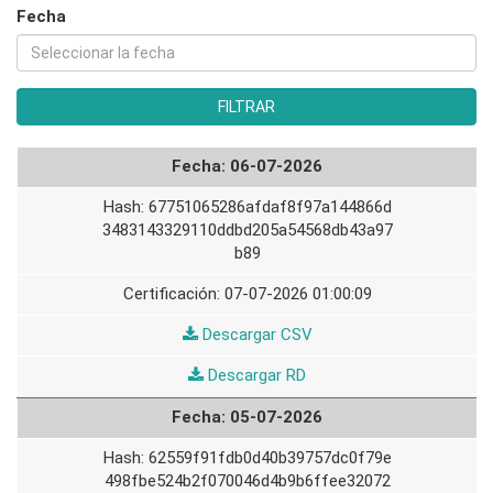
Fecha
06-07-2026
67751065286afdaf8f97a144866d
3483143329110ddbd205a54568db43a97
b89
07-07-2026 01:00:09
06-
Descargar CSV
07-
06-
Descargar RD
2026
07-
05-07-2026
2026
62559f91fdb0d40b39757dc0f79e
498fbe524b2f070046d4b9b6ffee32072