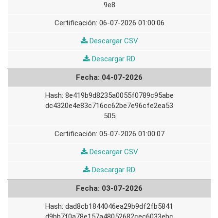
9e8
06-07-2026 01:00:06
05-
Descargar CSV
07-
05-
Descargar RD
2026
07-
04-07-2026
2026
8e419b9d8235a0055f0789c95abe
dc4320e4e83c716cc62be7e96cfe2ea53
505
05-07-2026 01:00:07
04-
Descargar CSV
07-
04-
Descargar RD
2026
07-
03-07-2026
2026
dad8cb1844046ea29b9df2fb5841
d9bb7f0a78e157a48052682cec6033ebc