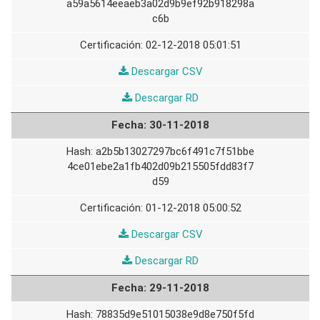
a59a5614eeaeb3a02d9b9ef92b918298a
c6b
02-12-2018 05:01:51
01-
Descargar CSV
12-
01-
Descargar RD
2018
12-
30-11-2018
2018
a2b5b13027297bc6f491c7f51bbe
4ce01ebe2a1fb402d09b215505fdd83f7
d59
01-12-2018 05:00:52
30-
Descargar CSV
11-
30-
Descargar RD
2018
11-
29-11-2018
2018
78835d9e51015038e9d8e750f5fd