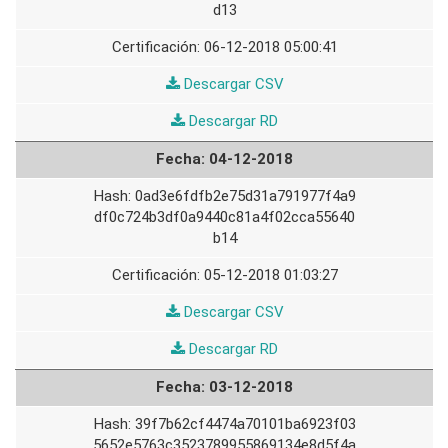
d13
06-12-2018 05:00:41
05-
Descargar CSV
12-
05-
Descargar RD
2018
12-
04-12-2018
2018
0ad3e6fdfb2e75d31a791977f4a9
df0c724b3df0a9440c81a4f02cca55640
b14
05-12-2018 01:03:27
04-
Descargar CSV
12-
04-
Descargar RD
2018
12-
03-12-2018
2018
39f7b62cf4474a70101ba6923f03
5652e5763c3523789955869134e8d5f4a