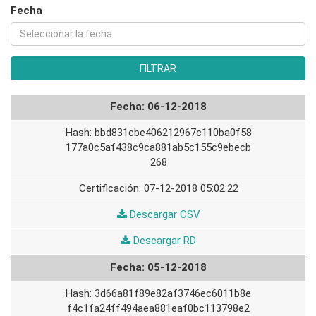
Fecha
06-12-2018
bbd831cbe406212967c110ba0f58
177a0c5af438c9ca881ab5c155c9ebecb
268
07-12-2018 05:02:22
06-
Descargar CSV
12-
06-
Descargar RD
2018
12-
05-12-2018
2018
3d66a81f89e82af3746ec6011b8e
f4c1fa24ff494aea881eaf0bc113798e2