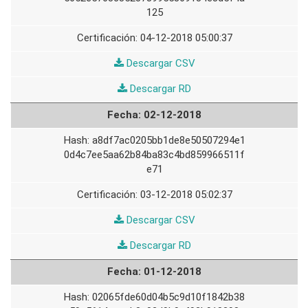
125
04-12-2018 05:00:37
03-
Descargar CSV
12-
03-
Descargar RD
2018
12-
02-12-2018
2018
a8df7ac0205bb1de8e50507294e1
0d4c7ee5aa62b84ba83c4bd859966511f
e71
03-12-2018 05:02:37
02-
Descargar CSV
12-
02-
Descargar RD
2018
12-
01-12-2018
2018
02065fde60d04b5c9d10f1842b38