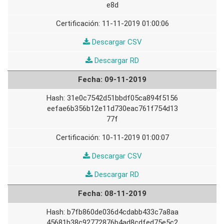
e8d
11-11-2019 01:00:06
10-
Descargar CSV
11-
10-
Descargar RD
2019
11-
09-11-2019
2019
31e0c7542d51bbdf05ca894f5156
eefae6b356b12e11d730eac761f754d13
77f
10-11-2019 01:00:07
09-
Descargar CSV
11-
09-
Descargar RD
2019
11-
08-11-2019
2019
b7fb860de036d4cdabb433c7a8aa
45681b38c92772876b4ad8cdfed75e5c2