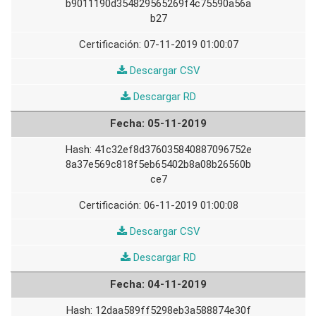
b9011190d354829565269f4c75590a56a
b27
07-11-2019 01:00:07
06-
Descargar CSV
11-
06-
Descargar RD
2019
11-
05-11-2019
2019
41c32ef8d376035840887096752e
8a37e569c818f5eb65402b8a08b26560b
ce7
06-11-2019 01:00:08
05-
Descargar CSV
11-
05-
Descargar RD
2019
11-
04-11-2019
2019
12daa589ff5298eb3a588874e30f