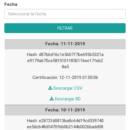
Fecha
11-11-2019
d87b6d16c1e5607f7be693b5321a
e9179a670ce58f5101f850116ee17feb2
8a5
12-11-2019 01:00:06
11-
Descargar CSV
11-
11-
Descargar RD
2019
11-
10-11-2019
2019
e2872fd0813ba8c64d19cd539740
ee5dcb48d5470fbb0b2144b0026badd08